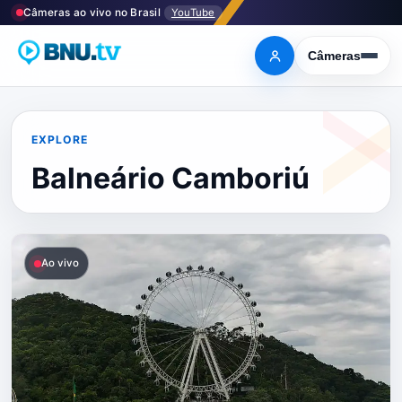
Pular
Câmeras ao vivo no Brasil
YouTube
para
o
Câmeras
Entrar
Abrir
menu
conteúdo
EXPLORE
Balneário Camboriú
Ao vivo