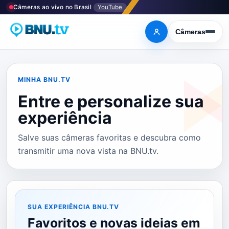
Pular
Câmeras ao vivo no Brasil
YouTube
para
o
Câmeras
Entrar
Abrir
menu
conteúdo
MINHA BNU.TV
Entre e personalize sua
experiência
Salve suas câmeras favoritas e descubra como
transmitir uma nova vista na BNU.tv.
SUA EXPERIÊNCIA BNU.TV
Favoritos e novas ideias em