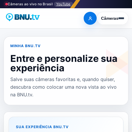
Pular
Câmeras ao vivo no Brasil
YouTube
para
o
Câmeras
Entrar
Abrir
menu
conteúdo
MINHA BNU.TV
Entre e personalize sua
experiência
Salve suas câmeras favoritas e, quando quiser,
descubra como colocar uma nova vista ao vivo
na BNU.tv.
SUA EXPERIÊNCIA BNU.TV