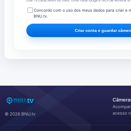
Use 15 caracteres ou mais. Uma frase longa é fácil de lembrar e
Concordo com o uso dos meus dados para criar e 
BNU.tv.
Criar conta e guardar câmer
Câmeras
Acompanh
acesso rá
© 2026 BNU.tv