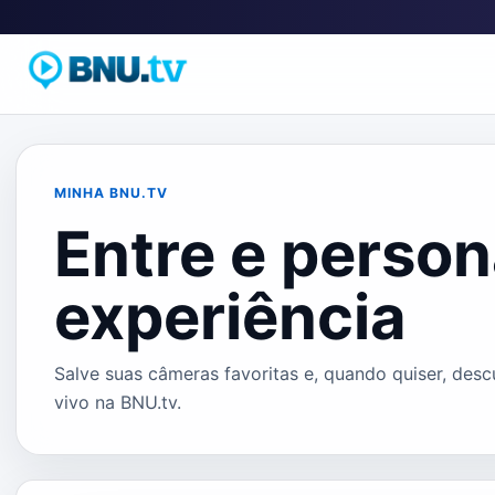
Pular
para
o
conteúdo
MINHA BNU.TV
Entre e person
experiência
Salve suas câmeras favoritas e, quando quiser, des
vivo na BNU.tv.