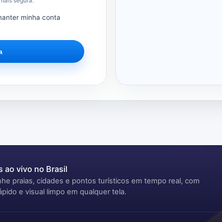
 mais segura.
manter minha conta
a
 ao vivo no Brasil
e praias, cidades e pontos turísticos em tempo real, com
pido e visual limpo em qualquer tela.