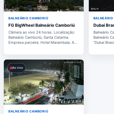
BALNEÁRIO CAMBORIÚ
BALNEÁRIO
FG BigWheel Balneário Camboriú
Dubai Bras
Câmera ao vivo 24 horas. Localização:
Balneário Ca
Balneário Camboriú, Santa Catarina.
Balneário C
Empresa parceira: Hotel Marambaia. A
“Dubai Brasi
Barra Norte é…
padrão…
Ao vivo
BALNEÁRIO CAMBORIÚ