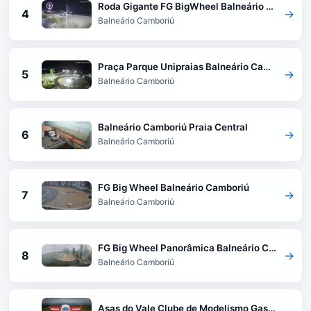
Roda Gigante FG BigWheel Balneário Camboriú
4
→
Balneário Camboriú
Praça Parque Unipraias Balneário Camboriú
5
→
Balneário Camboriú
Balneário Camboriú Praia Central
6
→
Balneário Camboriú
FG Big Wheel Balneário Camboriú
7
→
Balneário Camboriú
FG Big Wheel Panorâmica Balneário Camboriú
8
→
Balneário Camboriú
Asas do Vale Clube de Modelismo Gaspar