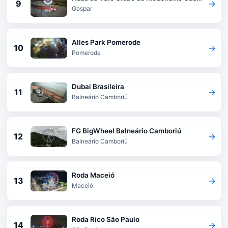
9
→
Gaspar
Alles Park Pomerode
10
→
Pomerode
Dubai Brasileira
11
→
Balneário Camboriú
FG BigWheel Balneário Camboriú
12
→
Balneário Camboriú
Roda Maceió
13
→
Maceió
Roda Rico São Paulo
14
→