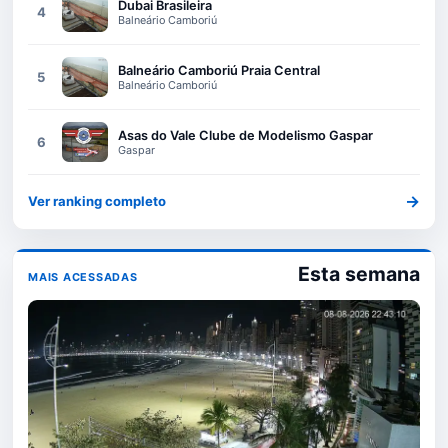
Dubai Brasileira
4
Balneário Camboriú
Balneário Camboriú Praia Central
5
Balneário Camboriú
Asas do Vale Clube de Modelismo Gaspar
6
Gaspar
→
Ver ranking completo
Esta semana
MAIS ACESSADAS