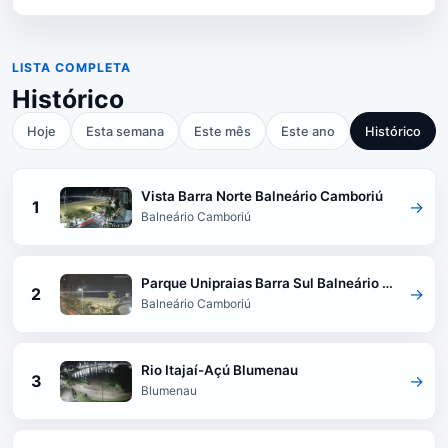
LISTA COMPLETA
Histórico
Hoje
Esta semana
Este mês
Este ano
Histórico
Vista Barra Norte Balneário Camboriú
1
→
Balneário Camboriú
Parque Unipraias Barra Sul Balneário Camboriú
2
→
Balneário Camboriú
Rio Itajaí-Açú Blumenau
3
→
Blumenau