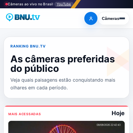
Pular
Câmeras ao vivo no Brasil
YouTube
para
o
Câmeras
Entrar
Abrir
menu
conteúdo
RANKING BNU.TV
As câmeras preferidas
do público
Veja quais paisagens estão conquistando mais
olhares em cada período.
Hoje
MAIS ACESSADAS