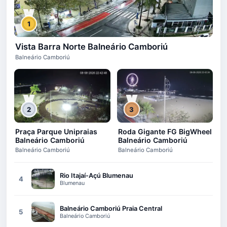
1
Vista Barra Norte Balneário Camboriú
Balneário Camboriú
2
3
Praça Parque Unipraias
Roda Gigante FG BigWheel
Balneário Camboriú
Balneário Camboriú
Balneário Camboriú
Balneário Camboriú
Rio Itajaí-Açú Blumenau
4
Blumenau
Balneário Camboriú Praia Central
5
Balneário Camboriú